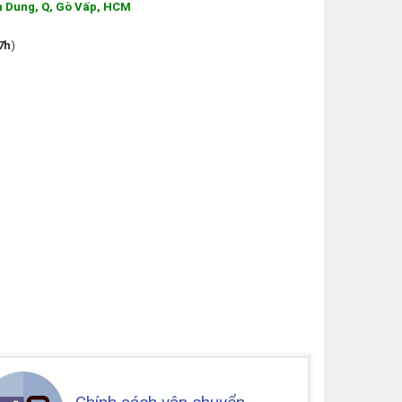
n Dung, Q, Gò Vấp, HCM
7h
)