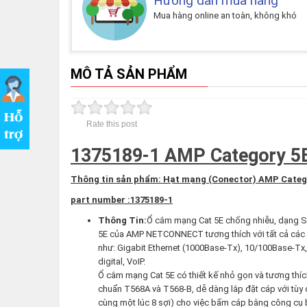
Hướng dẫn mua hàng
Mua hàng online an toàn, không khó
MÔ TẢ SẢN PHẨM
Rate this post
1375189-1 AMP Category 5E 
Thông tin sản phẩm: Hạt mạng (Conector)
AMP
Categ
part number :1375189-1
Thông Tin:
Ổ cắm mạng Cat 5E chống nhiễu, dạng SL 
5E của AMP NETCONNECT tương thích với tất cả các y
như: Gigabit Ethernet (1000Base-Tx), 10/100Base-T
digital, VoIP.
Ổ cắm mạng Cat 5E có thiết kế nhỏ gọn và tương thích
chuẩn T568A và T568-B, dễ dàng lắp đặt cáp với tùy 
cùng một lúc 8 sợi) cho việc bấm cáp bằng công cụ 