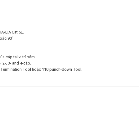
IA/EIA Cat 5E.
0
oặc 90
 cáp tại vị trí bấm.
 2-, 3- and 4-cặp.
 Termination Tool hoặc 110 punch-down Tool.