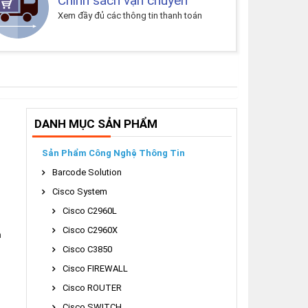
Chính sách vận chuyển
Xem đầy đủ các thông tin thanh toán
DANH MỤC SẢN PHẨM
Sản Phẩm Công Nghệ Thông Tin
Barcode Solution
Cisco System
Cisco C2960L
Cisco C2960X
n
Cisco C3850
Cisco FIREWALL
Cisco ROUTER
Cisco SWITCH