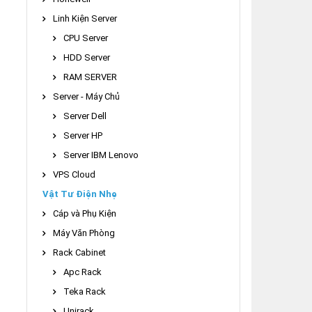
Linh Kiện Server
CPU Server
HDD Server
RAM SERVER
Server - Máy Chủ
Server Dell
Server HP
Server IBM Lenovo
VPS Cloud
Vật Tư Điện Nhẹ
Cáp và Phụ Kiện
Máy Văn Phòng
Rack Cabinet
Apc Rack
Teka Rack
Unirack