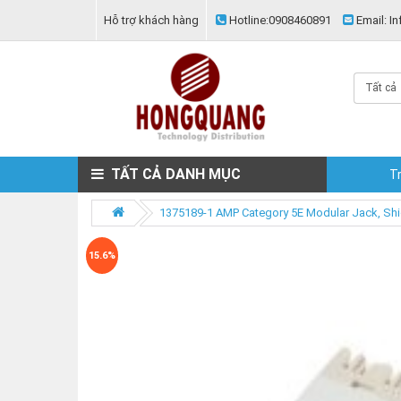
Hỗ trợ khách hàng
Hotline:
0908460891
Email:
In
Tất cả
TẤT CẢ DANH MỤC
T
1375189-1 AMP Category 5E Modular Jack, Shi
15.6%