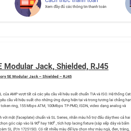
Cách thức thanh toán
Xem đầy đủ các thông tin thanh toán
Modular Jack, Shielded, RJ45
ory
5E
Modular
Jack
–
Shielded
–
RJ45
của AMP vượt tất cả các yêu cầu về hiệu suất chuẩn TIA và ISO. Hệ thống Cat
êu cầu về hiệu suất cho những ứng dụng hiện tại và trong tương lai chẳng hạ
x, token ring, 155 Mbps ATM, 100Mbps TP-PMD, ISDN, video dạng analog và
 với mặt (faceplate) chuẩn và SL Series, nhãn màu hỗ trợ đấu dây theo cả hai
0
0
chọn góc cáp vào là 90
hay 180
, tích hợp lacing fixture (sắp xếp dây và bấm
bắm SL (P/n 1725150). Có rất nhiều màu để lựa chọn như màu ngà, đen, trắng,