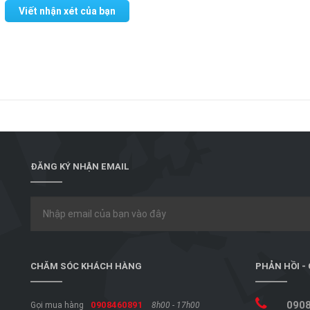
Viết nhận xét của bạn
ĐĂNG KÝ NHẬN EMAIL
CHĂM SÓC KHÁCH HÀNG
PHẢN HỒI -
090
0908460891
Gọi mua hàng
8h00 - 17h00