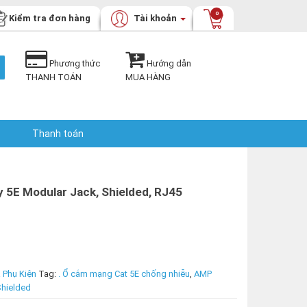
0
Kiểm tra đơn hàng
Tài khoản
Phương thức
Hướng dẫn
THANH TOÁN
MUA HÀNG
Thanh toán
5E Modular Jack, Shielded, RJ45
 Phụ Kiện
Tag:
. Ổ cắm mạng Cat 5E chống nhiễu
,
AMP
hielded