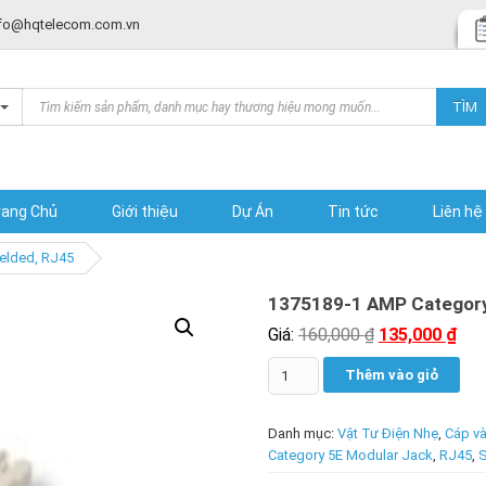
fo@hqtelecom.com.vn
Products
TÌM
search
rang Chủ
Giới thiệu
Dự Án
Tin tức
Liên hệ
elded, RJ45
1375189-1 AMP Category 
Giá:
160,000
₫
135,000
₫
Số
Thêm vào giỏ
lượng
Danh mục:
Vật Tư Điện Nhẹ
,
Cáp và
Category 5E Modular Jack
,
RJ45
,
S