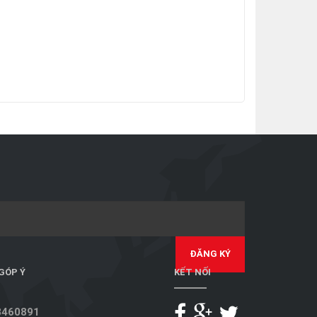
 GÓP Ý
KẾT NỐI
8460891