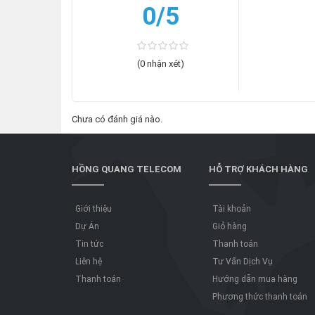
0/5
(0 nhận xét)
Chưa có đánh giá nào.
HỒNG QUANG TELECOM
HỖ TRỢ KHÁCH HÀNG
Giới thiệu
Tài khoản
Dự Án
Giỏ hàng
Tin tức
Thanh toán
Liên hệ
Tư Vấn Dịch Vụ
Thanh toán
Hướng dẫn mua hàng
Phương thức thanh toán