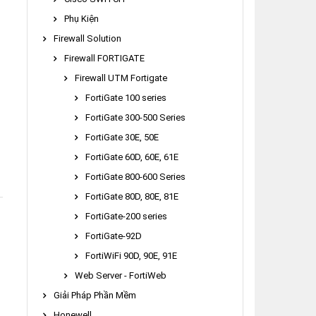
Phụ Kiện
Firewall Solution
Firewall FORTIGATE
Firewall UTM Fortigate
FortiGate 100 series
FortiGate 300-500 Series
FortiGate 30E, 50E
FortiGate 60D, 60E, 61E
FortiGate 800-600 Series
FortiGate 80D, 80E, 81E
FortiGate-200 series
FortiGate-92D
FortiWiFi 90D, 90E, 91E
Web Server - FortiWeb
Giải Pháp Phần Mềm
Honewell