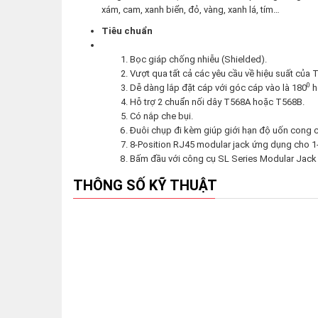
xám, cam, xanh biển, đỏ, vàng, xanh lá, tím…
Tiêu chuẩn
Bọc giáp chống nhiễu (Shielded).
Vượt qua tất cả các yêu cầu về hiệu suất của T
0
Dễ dàng lắp đặt cáp với góc cáp vào là 180
h
Hỗ trợ 2 chuẩn nối dây T568A hoặc T568B.
Có nắp che bụi.
Đuôi chụp đi kèm giúp giới hạn độ uốn cong của
8-Position RJ45 modular jack ứng dụng cho 1-,
Bấm đầu với công cụ SL Series Modular Jack
THÔNG SỐ KỸ THUẬT