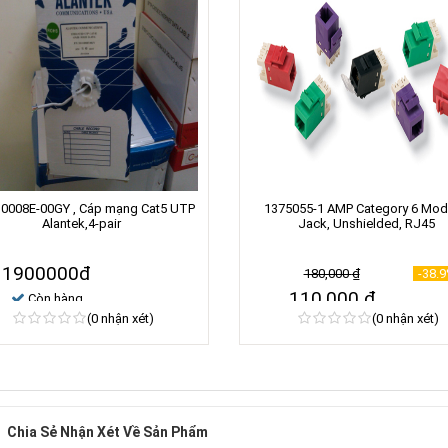
10008E-00GY , Cáp mạng Cat5 UTP
1375055-1 AMP Category 6 Mod
Alantek,4-pair
Jack, Unshielded, RJ45
1900000đ
180,000
₫
-38.
110,000
₫
Còn hàng
(0 nhận xét)
(0 nhận xét)
Còn hàng
Chia Sẻ Nhận Xét Về Sản Phẩm