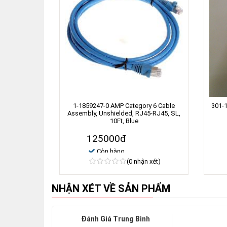
1-1859247-0 AMP Category 6 Cable
301-
Assembly, Unshielded, RJ45-RJ45, SL,
10Ft, Blue
125000đ
Còn hàng
(0 nhận xét)
NHẬN XÉT VỀ SẢN PHẨM
Đánh Giá Trung Bình