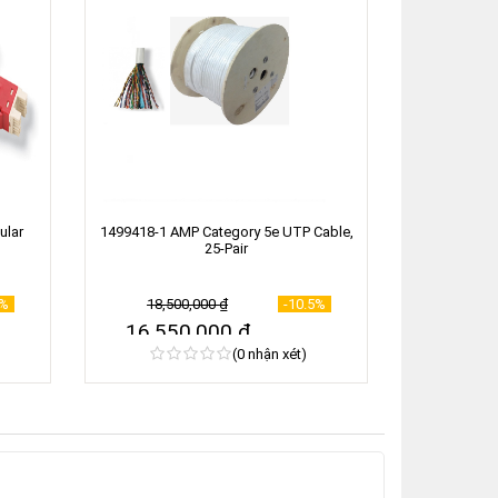
ular
1499418-1 AMP Category 5e UTP Cable,
25-Pair
9%
18,500,000
₫
-10.5%
16,550,000
₫
(0 nhận xét)
Còn hàng