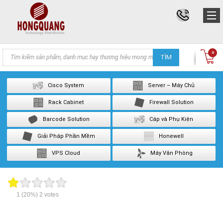
Products
0
TÌM
search
Cisco System
Server – Máy Chủ
Rack Cabinet
Firewall Solution
Barcode Solution
Cáp và Phụ Kiện
Giải Pháp Phần Mềm
Honewell
VPS Cloud
Máy Văn Phòng
1
(20%)
2
votes