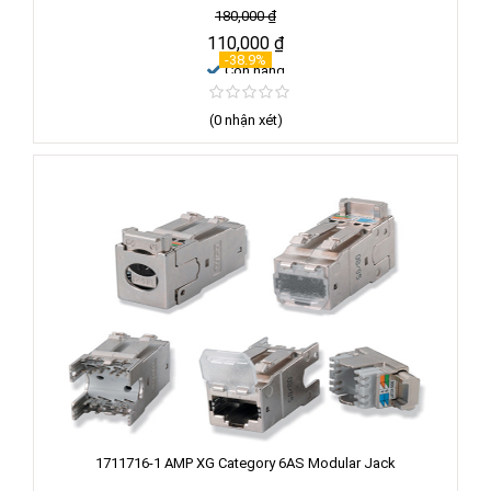
180,000
₫
110,000
₫
Xem chi tiết
-38.9%
Còn hàng
(0 nhận xét)
1711716-1 AMP XG Category 6AS Modular Jack