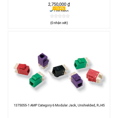
2,750,000
₫
Xem chi tiết
-10.4%
Còn hàng
(0 nhận xét)
1375055-1 AMP Category 6 Modular Jack, Unshielded, RJ45