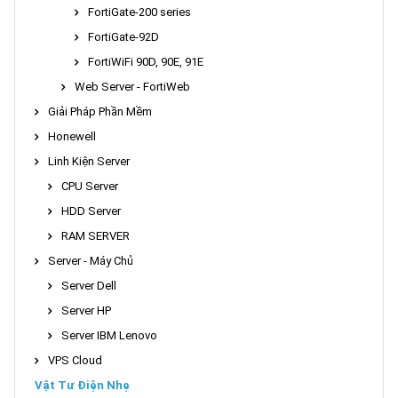
FortiGate-200 series
FortiGate-92D
FortiWiFi 90D, 90E, 91E
Web Server - FortiWeb
Giải Pháp Phần Mềm
Honewell
Linh Kiện Server
CPU Server
HDD Server
RAM SERVER
Server - Máy Chủ
Server Dell
Server HP
Server IBM Lenovo
VPS Cloud
Vật Tư Điện Nhẹ