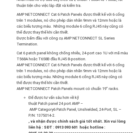
thuận tiện cho việc lắp đặt và kiểm tra.
AMP NETCONNECT Cat 6 Patch Panels được thiết kế với 6 cổng
trên 1 modules, nó cho phép dán nhãn 9mm và 12mm hoặc là
các biểu tượng màu. Những module 6 cổng RJ45 này cũng có
thể được thay thế khi cần thiết.
Được bấm đầu với công cụ AMP NETCONNECT SL Series
Termination.
Cat 6 patch panel không chống nhiễu, 24-port cao 1U với mã màu
T568A hoặc T658B đầu RJ45 8-position.
AMP NETCONNECT Cat 6 Patch Panels được thiết kế với 6 cổng
trên 1 modules, nó cho phép dán nhãn 9mm và 12mm hoặc là
các biểu tượng màu. Những module 6 cổng RJ45 này cũng có
thể được thay thế khi cần thiết.
AMP NETCONNECT Patch Panels mount có chuẩn 19” racks.
Để được tư vấn sâu hơn về kỹ
thuật Patch panel 24 port AMP –
AMP Category6 Patch Panel, Unshielded, 24-Port, SL –
P/N: 1375014-2.
, và nhận được chính sách giá tốt nhất. Xin vui lòng
liên hệ : SĐT :
0913 093 601
hoặc hotline :