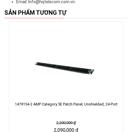
Email: Info@hqtelecom.com.vn
SẢN PHẨM TƯƠNG TỰ
1479154-2 AMP Category 5E Patch Panel, Unshielded, 24-Port
2,200,000
₫
2,090,000
₫
Xem chi tiết