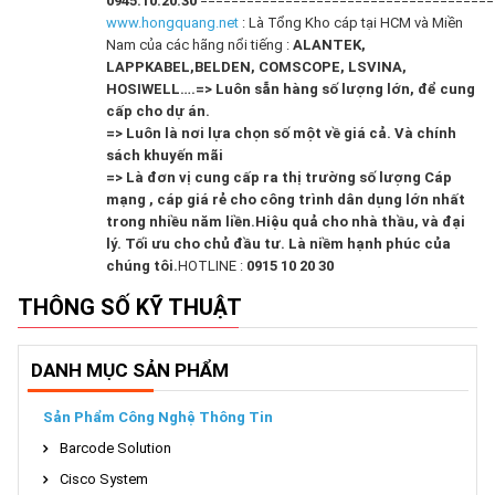
0945.10.20.30
======================================
www.hongquang.net
: Là Tổng Kho cáp tại HCM và Miền
Nam của các hãng nổi tiếng :
ALANTEK,
LAPPKABEL,BELDEN, COMSCOPE, LSVINA,
HOSIWELL….
=> Luôn sẵn hàng số lượng lớn, để cung
cấp cho dự án.
=> Luôn là nơi lựa chọn số một về giá cả. Và chính
sách khuyến mãi
=> Là đơn vị cung cấp ra thị trường số lượng Cáp
mạng , cáp giá rẻ cho công trình dân dụng lớn nhất
trong nhiều năm liền.
Hiệu quả cho nhà thầu, và đại
lý. Tối ưu cho chủ đầu tư. Là niềm hạnh phúc của
chúng tôi.
HOTLINE :
0915 10 20 30
THÔNG SỐ KỸ THUẬT
DANH MỤC SẢN PHẨM
Sản Phẩm Công Nghệ Thông Tin
Barcode Solution
Cisco System