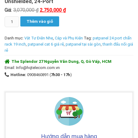
Unshielded, 24-Port
Giá:
3,070,000
₫
2,750,000
₫
Số
Thêm vào giỏ
lượng
Danh mục:
Vật Tư Điện Nhẹ
,
Cáp và Phụ Kiện
Tag:
patpanel 24 port chẩn
rack 19 inch
,
patpanel cat 6 giá rẻ
,
patpanel tại sài gòn
,
thanh đấu nối giá
rẻ
The Splendor 27 Nguyễn Văn Dung, Q, Gò Vấp, HCM
Email: Info@hqtelecom.com.vn
Hotline:
0908460891
(
7h30 - 17h
)
Hướng dẫn mua hàng