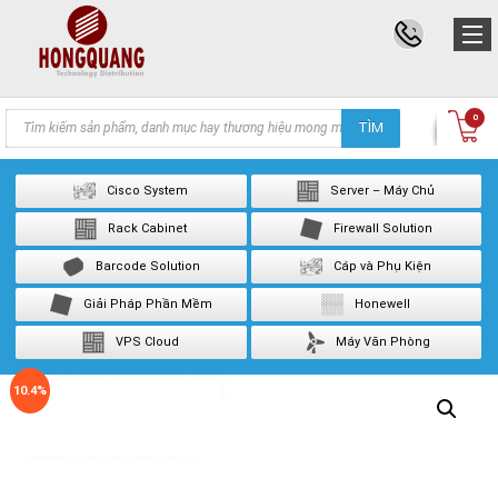
Products
0
TÌM
search
Cisco System
Server – Máy Chủ
Rack Cabinet
Firewall Solution
Barcode Solution
Cáp và Phụ Kiện
Giải Pháp Phần Mềm
Honewell
VPS Cloud
Máy Văn Phòng
10.4%