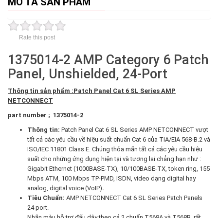
MÔ TẢ SẢN PHẨM
Rate this post
1375014-2 AMP Category 6 Patch
Panel, Unshielded, 24-Port
Thông tin sản phẩm :Patch Panel Cat 6 SL Series AMP
NETCONNECT
part number ; 1375014-2
Thông tin:
Patch Panel Cat 6 SL Series AMP NETCONNECT vượt
tất cả các yêu cầu về hiệu suất chuẩn Cat 6 của TIA/EIA 568-B.2 và
ISO/IEC 11801 Class E. Chúng thỏa mãn tất cả các yêu cầu hiệu
suất cho những ứng dụng hiện tại và tương lai chẳng hạn như :
Gigabit Ethernet (1000BASE-TX), 10/100BASE-TX, token ring, 155
Mbps ATM, 100 Mbps TP-PMD, ISDN, video dạng digital hay
analog, digital voice (VoIP)
.
Tiêu Chuẩn:
AMP NETCONNECT Cat 6 SL Series Patch Panels
24 port.
Nhãn màu hỗ trợ đấu dây theo cả 2 chuẩn T568A và T568B, rất