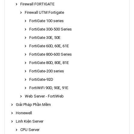
Firewall FORTIGATE
Firewall UTM Fortigate
FortiGate 100 series
FortiGate 300-500 Series
FortiGate 30E, 50E
FortiGate 60D, 60E, 61E
FortiGate 800-600 Series
FortiGate 80D, 80E, 81E
FortiGate-200 series
FortiGate-92D
FortiWiFi 90D, 90E, 91E
Web Server - FortiWeb
Giải Pháp Phần Mềm
Honewell
Linh Kiện Server
CPU Server