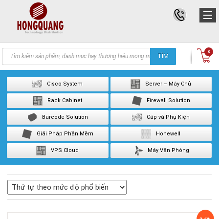
Products
0
TÌM
search
Cisco System
Server – Máy Chủ
Rack Cabinet
Firewall Solution
Barcode Solution
Cáp và Phụ Kiện
Giải Pháp Phần Mềm
Honewell
VPS Cloud
Máy Văn Phòng