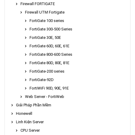
Firewall FORTIGATE
Firewall UTM Fortigate
FortiGate 100 series
FortiGate 300-500 Series
FortiGate 30E, 50E
FortiGate 60D, 60E, 61E
FortiGate 800-600 Series
FortiGate 80D, 80E, 81E
FortiGate-200 series
FortiGate-92D
FortiWiFi 90D, 90E, 91E
Web Server - FortiWeb
Giải Pháp Phần Mềm
Honewell
Linh Kiện Server
CPU Server