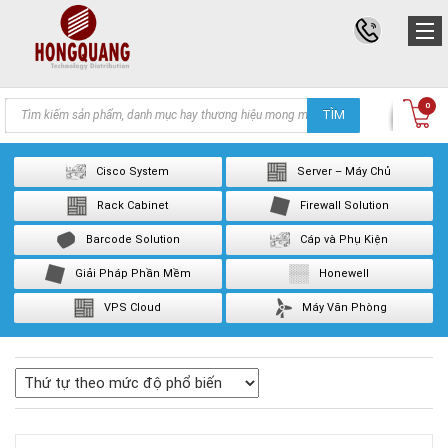
Products
0
TÌM
search
Cisco System
Server – Máy Chủ
Rack Cabinet
Firewall Solution
Barcode Solution
Cáp và Phụ Kiện
Giải Pháp Phần Mềm
Honewell
VPS Cloud
Máy Văn Phòng