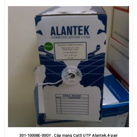
301-10008E-00GY , Cáp mạng Cat5 UTP Alantek,4-pair