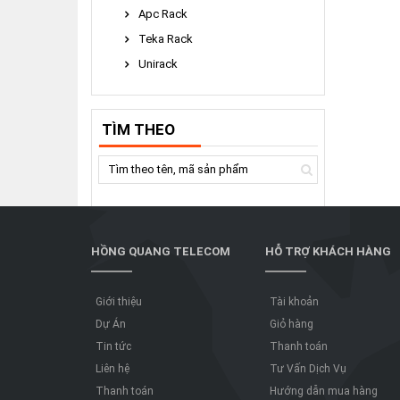
Apc Rack
Teka Rack
Unirack
TÌM THEO
HỒNG QUANG TELECOM
HỖ TRỢ KHÁCH HÀNG
Giới thiệu
Tài khoản
Dự Án
Giỏ hàng
Tin tức
Thanh toán
Liên hệ
Tư Vấn Dịch Vụ
Thanh toán
Hướng dẫn mua hàng