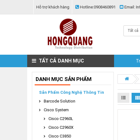
Hỗ trợ khách hàng
Hotline:
0908460891
Email:
In
Tất cả
TẤT CẢ DANH MỤC
T
DANH MỤC SẢN PHẨM
Sản Phẩm Công Nghệ Thông Tin
Barcode Solution
Cisco System
Cisco C2960L
Cisco C2960X
Cisco C3850