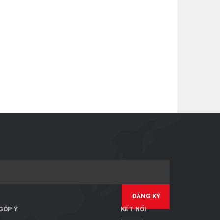
 GÓP Ý
KẾT NỐI