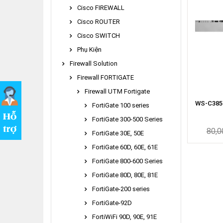
Cisco FIREWALL
Cisco ROUTER
Cisco SWITCH
Phụ Kiện
Firewall Solution
Firewall FORTIGATE
Firewall UTM Fortigate
WS-C3850
FortiGate 100 series
FortiGate 300-500 Series
80,0
FortiGate 30E, 50E
FortiGate 60D, 60E, 61E
FortiGate 800-600 Series
FortiGate 80D, 80E, 81E
FortiGate-200 series
FortiGate-92D
FortiWiFi 90D, 90E, 91E