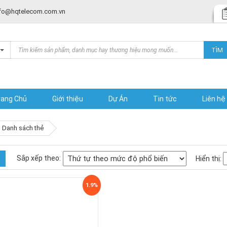
fo@hqtelecom.com.vn
Products
TÌM
search
rang Chủ
Giới thiệu
Dự Án
Tin tức
Liên hệ
Danh sách thẻ
Sắp xếp theo:
Hiển thị:
1.9%